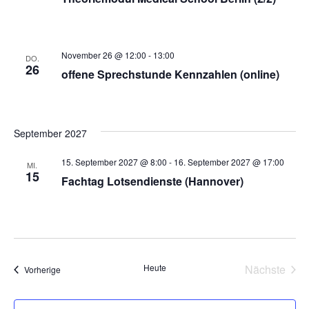
November 26 @ 12:00
-
13:00
DO.
26
offene Sprechstunde Kennzahlen (online)
September 2027
15. September 2027 @ 8:00
-
16. September 2027 @ 17:00
MI.
15
Fachtag Lotsendienste (Hannover)
Heute
Nächste
Veranstaltungen
Vorherige
Veransta