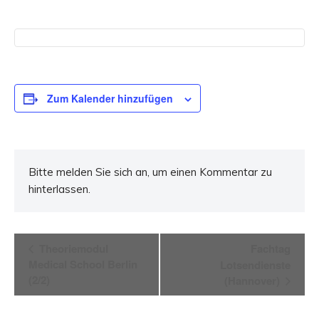
Zum Kalender hinzufügen
Bitte melden Sie sich an, um einen Kommentar zu
hinterlassen.
Veranstaltung-
Theoriemodul
Fachtag
Medical School Berlin
Lotsendienste
Navigation
(2/2)
(Hannover)