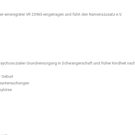
 Ver-einsregister VR 23965 eingetragen und führt den Namenszusatz e.V.
 psychosozialen Grundversorgung in Schwangerschaft und früher Kindheit na
r Geburt
geuntersuchungen
bylotse