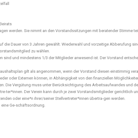
elfall
Beirats
agen werden. Sie nimmt an den Vorstandssitzungen mit beratender Stimme teil
uf die Dauer von 3 Jahren gewählt. Wiederwahl und vorzeitige Abberufung sin
orstandsmitglied zu wählen.
en sind und mindestens 1/3 der Mitglieder anwesend ist. Der Vorstand entsche
 Haushaltsplan gilt als angenommen, wenn der Vorstand diesen einstimmig ver
lieder oder Externen können, in Abhängigkeit von den finanziellen Möglichkeiten
den. Die Vergütung muss unter Berücksichtigung des Arbeitsaufwandes und de
tre-ter*innen. Der Verein kann durch je zwei Vorstandsmitglieder gerichtlich un
zenden oder eine*n ihrer/seiner Stellvertreter*innen übertra-gen werden.
zu eine Ge-schäftsordnung.