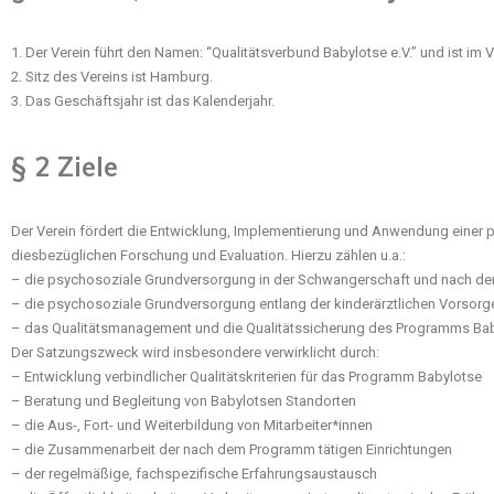
1. Der Verein führt den Namen: “Qualitätsverbund Babylotse e.V.” und ist im
2. Sitz des Vereins ist Hamburg.
3. Das Geschäftsjahr ist das Kalenderjahr.
§ 2 Ziele
Der Verein fördert die Entwicklung, Implementierung und Anwendung einer
diesbezüglichen Forschung und Evaluation. Hierzu zählen u.a.:
– die psychosoziale Grundversorgung in der Schwangerschaft und nach de
– die psychosoziale Grundversorgung entlang der kinderärztlichen Vorsor
– das Qualitätsmanagement und die Qualitätssicherung des Programms Ba
Der Satzungszweck wird insbesondere verwirklicht durch:
– Entwicklung verbindlicher Qualitätskriterien für das Programm Babylotse
– Beratung und Begleitung von Babylotsen Standorten
– die Aus-, Fort- und Weiterbildung von Mitarbeiter*innen
– die Zusammenarbeit der nach dem Programm tätigen Einrichtungen
– der regelmäßige, fachspezifische Erfahrungsaustausch