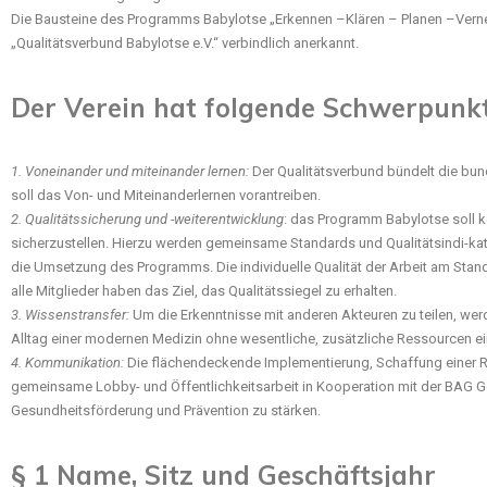
Die Bausteine des Programms Babylotse „Erkennen –Klären – Planen –Vernetz
„Qualitätsverbund Babylotse e.V.“ verbindlich anerkannt.
Der Verein hat folgende Schwerpunkt
1. Voneinander und miteinander lernen:
Der Qualitätsverbund bündelt die bun
soll das Von- und Miteinanderlernen vorantreiben.
2. Qualitätssicherung und -weiterentwicklung
: das Programm Babylotse soll k
sicherzustellen. Hierzu werden gemeinsame Standards und Qualitätsindi-kat
die Umsetzung des Programms. Die individuelle Qualität der Arbeit am Stand
alle Mitglieder haben das Ziel, das Qualitätssiegel zu erhalten.
3. Wissenstransfer:
Um die Erkenntnisse mit anderen Akteuren zu teilen, werde
Alltag einer modernen Medizin ohne wesentliche, zusätzliche Ressourcen ei
4. Kommunikation:
Die flächendeckende Implementierung, Schaffung einer Reg
gemeinsame Lobby- und Öffentlichkeitsarbeit in Kooperation mit der BAG Ge
Gesundheitsförderung und Prävention zu stärken.
§ 1 Name, Sitz und Geschäftsjahr