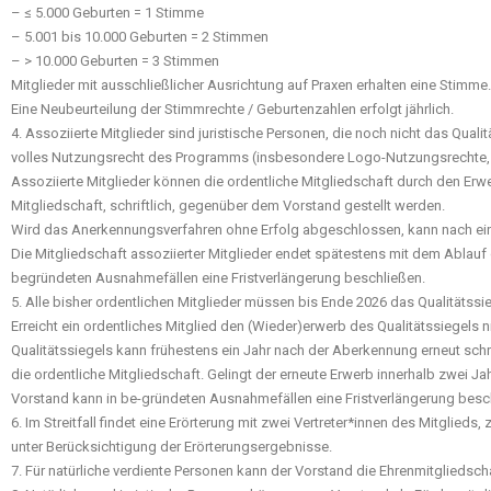
– ≤ 5.000 Geburten = 1 Stimme
– 5.001 bis 10.000 Geburten = 2 Stimmen
– > 10.000 Geburten = 3 Stimmen
Mitglieder mit ausschließlicher Ausrichtung auf Praxen erhalten eine Stimme.
Eine Neubeurteilung der Stimmrechte / Geburtenzahlen erfolgt jährlich.
4. Assoziierte Mitglieder sind juristische Personen, die noch nicht das Qua
volles Nutzungsrecht des Programms (insbesondere Logo-Nutzungsrechte, 
Assoziierte Mitglieder können die ordentliche Mitgliedschaft durch den Erw
Mitgliedschaft, schriftlich, gegenüber dem Vorstand gestellt werden.
Wird das Anerkennungsverfahren ohne Erfolg abgeschlossen, kann nach eine
Die Mitgliedschaft assoziierter Mitglieder endet spätestens mit dem Ablauf 
begründeten Ausnahmefällen eine Fristverlängerung beschließen.
5. Alle bisher ordentlichen Mitglieder müssen bis Ende 2026 das Qualitätss
Erreicht ein ordentliches Mitglied den (Wieder)erwerb des Qualitätssiegels n
Qualitätssiegels kann frühestens ein Jahr nach der Aberkennung erneut sch
die ordentliche Mitgliedschaft. Gelingt der erneute Erwerb innerhalb zwei 
Vorstand kann in be-gründeten Ausnahmefällen eine Fristverlängerung besc
6. Im Streitfall findet eine Erörterung mit zwei Vertreter*innen des Mitglied
unter Berücksichtigung der Erörterungsergebnisse.
7. Für natürliche verdiente Personen kann der Vorstand die Ehrenmitgliedscha