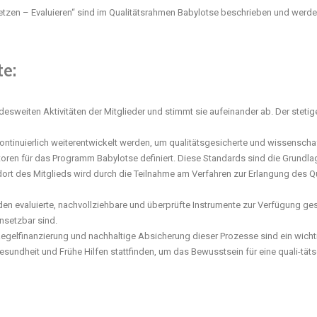
en – Evaluieren“ sind im Qualitätsrahmen Babylotse beschrieben und werden d
e:
desweiten Aktivitäten der Mitglieder und stimmt sie aufeinander ab. Der stet
ontinuierlich weiterentwickelt werden, um qualitätsgesicherte und wissenschaf
oren für das Programm Babylotse definiert. Diese Standards sind die Grundla
ort des Mitglieds wird durch die Teilnahme am Verfahren zur Erlangung des Qu
n evaluierte, nachvollziehbare und überprüfte Instrumente zur Verfügung geste
nsetzbar sind.
elfinanzierung und nachhaltige Absicherung dieser Prozesse sind ein wichtig
sundheit und Frühe Hilfen stattfinden, um das Bewusstsein für eine quali-tät