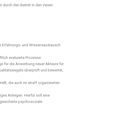
urch den Beitritt in den Verein
ige Erfahrungs- und Wissensaustausch
tlich evaluierte Prozesse
ge für die Anwerbung neuer Akteure für
alitätssiegels überprüft und bewertet,
llt, die auch im straff organisierten
es Anliegen. Hierfür soll eine
sgesicherte psychosoziale