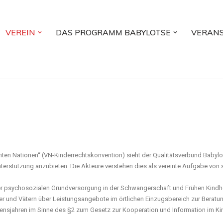
VEREIN
DAS PROGRAMM BABYLOTSE
VERAN
 Nationen“ (VN-Kinderrechtskonvention) sieht der Qualitätsverbund Babylots
erstützung anzubieten. Die Akteure verstehen dies als vereinte Aufgabe von
r psychosozialen Grundversorgung in der Schwangerschaft und Frühen Kindhei
r und Vätern über Leistungsangebote im örtlichen Einzugsbereich zur Beratun
ensjahren im Sinne des §2 zum Gesetz zur Kooperation und Information im Ki