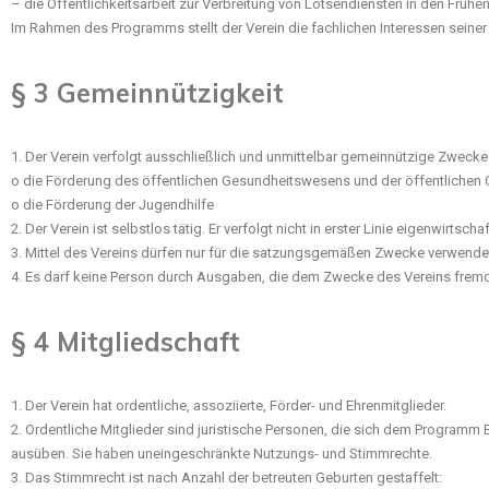
– die Öffentlichkeitsarbeit zur Verbreitung von Lotsendiensten in den Frühen
Im Rahmen des Programms stellt der Verein die fachlichen Interessen seiner M
§ 3 Gemeinnützigkeit
1. Der Verein verfolgt ausschließlich und unmittelbar gemeinnützige Zwec
o die Förderung des öffentlichen Gesundheitswesens und der öffentlichen
o die Förderung der Jugendhilfe
2. Der Verein ist selbstlos tätig. Er verfolgt nicht in erster Linie eigenwirtsch
3. Mittel des Vereins dürfen nur für die satzungsgemäßen Zwecke verwendet
4. Es darf keine Person durch Ausgaben, die dem Zwecke des Vereins frem
§ 4 Mitgliedschaft
1. Der Verein hat ordentliche, assoziierte, Förder- und Ehrenmitglieder.
2. Ordentliche Mitglieder sind juristische Personen, die sich dem Programm
ausüben. Sie haben uneingeschränkte Nutzungs- und Stimmrechte.
3. Das Stimmrecht ist nach Anzahl der betreuten Geburten gestaffelt: