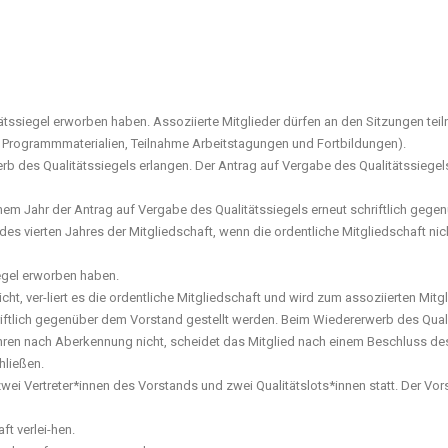
litätssiegel erworben haben. Assoziierte Mitglieder dürfen an den Sitzungen te
Programmmaterialien, Teilnahme Arbeitstagungen und Fortbildungen).
erb des Qualitätssiegels erlangen. Der Antrag auf Vergabe des Qualitätssiege
m Jahr der Antrag auf Vergabe des Qualitätssiegels erneut schriftlich gegen
des vierten Jahres der Mitgliedschaft, wenn die ordentliche Mitgliedschaft ni
iegel erworben haben.
icht, ver-liert es die ordentliche Mitgliedschaft und wird zum assoziierten Mit
riftlich gegenüber dem Vorstand gestellt werden. Beim Wiedererwerb des Quali
Jahren nach Aberkennung nicht, scheidet das Mitglied nach einem Beschluss d
hließen.
s, zwei Vertreter*innen des Vorstands und zwei Qualitätslots*innen statt. Der Vo
ft verlei-hen.