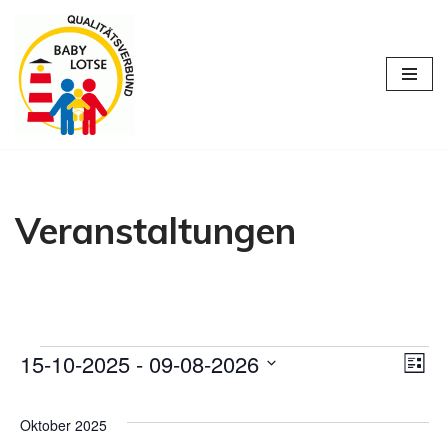
Zum
Inhalt
springen
Veranstaltungen
15-10-2025
 - 
09-08-2026
Ans
Ve
Liste
Datum
An
Nav
wählen.
Oktober 2025
Na