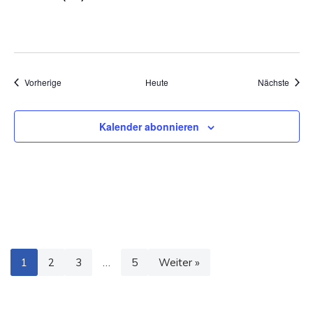
Veranstaltungen
Veran
Vorherige
Heute
Nächste
Kalender abonnieren
1
2
3
…
5
Weiter »