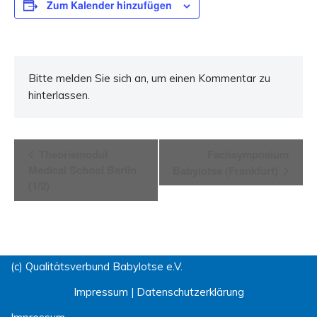
Zum Kalender hinzufügen
Bitte melden Sie sich an, um einen Kommentar zu
hinterlassen.
Veranstaltung-
Theoriemodul
Fachsymposium
Medical School Berlin
Babylotse (Frankfurt)
Navigation
(1/2)
(c) Qualitätsverbund Babylotse e.V.
Impressum
|
Datenschutzerklärung