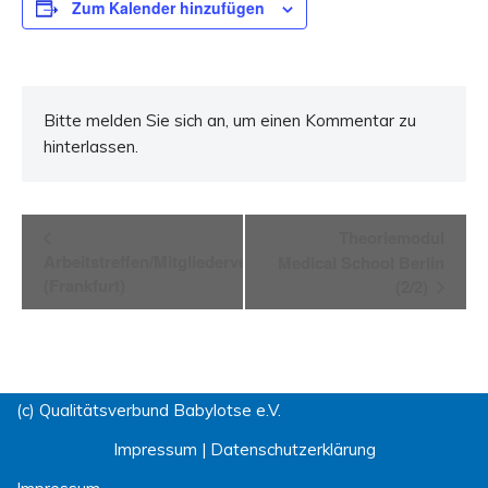
Zum Kalender hinzufügen
Bitte melden Sie sich an, um einen Kommentar zu
hinterlassen.
Veranstaltung-
Theoriemodul
Arbeitstreffen/Mitgliederversammlung
Medical School Berlin
Navigation
(Frankfurt)
(2/2)
(c) Qualitätsverbund Babylotse e.V.
Impressum
|
Datenschutzerklärung