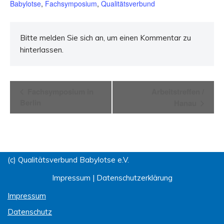
Babylotse
,
Fachsymposium
,
Qualitätsverbund
Bitte melden Sie sich an, um einen Kommentar zu
hinterlassen.
Veranstaltung-
Fachsymposium in
Arbeitstreffen /
Berlin
Hanau
Navigation
(c) Qualitätsverbund Babylotse e.V.
Impressum
|
Datenschutzerklärung
Impressum
Datenschutz