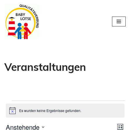
Zum
Inhalt
springen
Veranstaltungen
Es wurden keine Ergebnisse gefunden.
Hinweis
Anstehende
Ans
Ve
Liste