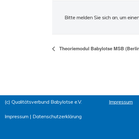
Bitte melden Sie sich an, um ein
Veranstaltung-
Theoriemodul Babylotse MSB (Berli
Navigation
(c) Qualitätsverbund Babylotse e.V.
Impressum
Impressum
|
Datenschutzerklärung