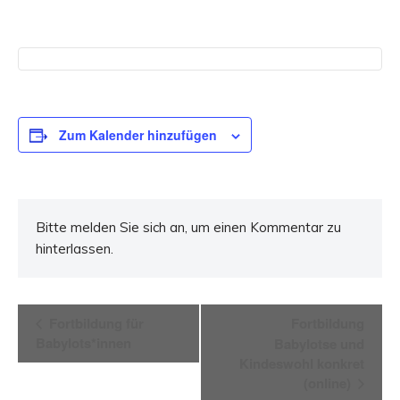
Zum Kalender hinzufügen
Bitte melden Sie sich an, um einen Kommentar zu
hinterlassen.
Veranstaltung-
Fortbildung für
Fortbildung
Babylots*innen
Babylotse und
Navigation
Kindeswohl konkret
(online)