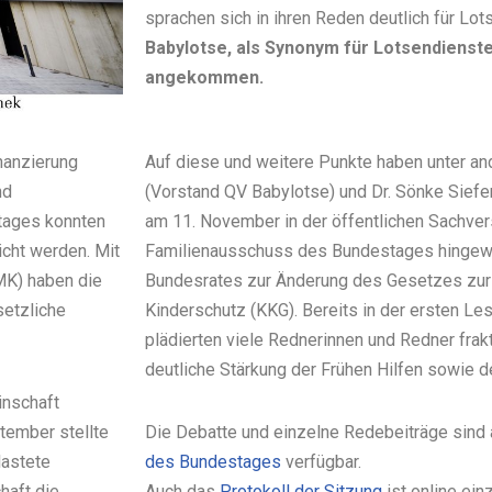
sprachen sich in ihren Reden deutlich für Lo
Babylotse, als Synonym für Lotsendienste
angekommen.
inanzierung
Auf diese und weitere Punkte haben unter an
nd
(Vorstand QV Babylotse) und Dr. Sönke Siefe
tages konnten
am 11. November in der öffentlichen Sachve
icht werden. Mit
Familienausschuss des Bundestages hingewi
K) haben die
Bundesrates zur Änderung des Gesetzes zur 
setzliche
Kinderschutz (KKG). Bereits in der ersten 
plädierten viele Rednerinnen und Redner frak
deutliche Stärkung der Frühen Hilfen sowie de
nschaft
tember stellte
Die Debatte und einzelne Redebeiträge sind
lastete
des Bundestages
verfügbar.
haft die
Auch das
Protokoll der Sitzung
ist online ein