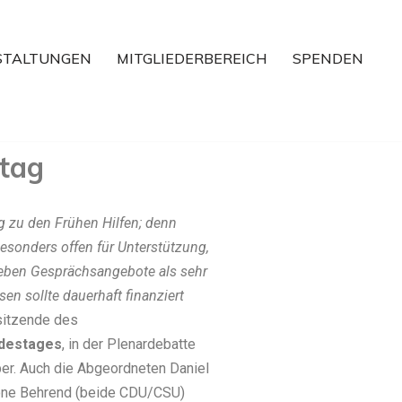
STALTUNGEN
MITGLIEDERBEREICH
SPENDEN
tag
ng zu den Frühen Hilfen; denn
besonders offen für Unterstützung,
leben
Gesprächsangebote als sehr
sen sollte dauerhaft finanziert
sitzende des
ndestages
, in der Plenardebatte
ber. Auch die Abgeordneten Daniel
one Behrend (beide CDU/CSU)