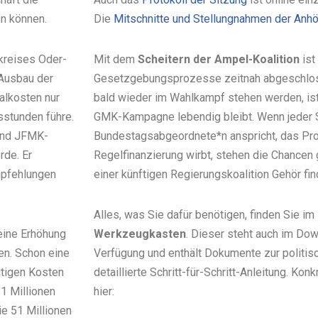
n können.
Die
Mitschnitte und Stellungnahmen der Anh
dkreises Oder-
Mit dem
Scheitern der Ampel-Koalition
ist
 Ausbau der
Gesetzgebungsprozesse zeitnah abgeschlos
alkosten nur
bald wieder im Wahlkampf stehen werden, is
sstunden führe.
GMK-Kampagne lebendig bleibt. Wenn jeder S
 und JFMK-
Bundestagsabgeordnete*n anspricht, das Prog
rde. Er
Regelfinanzierung wirbt, stehen die Chancen 
mpfehlungen
einer künftigen Regierungskoalition Gehör fin
Alles, was Sie dafür benötigen, finden Sie im
eine Erhöhung
Werkzeugkasten
. Dieser steht auch im Do
en. Schon eine
Verfügung und enthält Dokumente zur politis
utigen Kosten
detaillierte Schritt-für-Schritt-Anleitung. Ko
51 Millionen
hier:
ie 51 Millionen