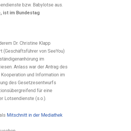
tsendienste bzw. Babylotse aus.
, ist im Bundestag
derem Dr. Christine Klapp
rt (Geschäftsführer von SeeYou)
rständigenanhörung im
esen. Anlass war der Antrag des
Kooperation und Information im
Lesung des Gesetzesentwurfs
tionsübergreifend für eine
r Lotsendienste (s.o.).
 als
Mitschnitt in der Mediathek
zusehen.