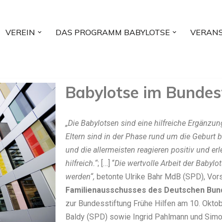
VEREIN
DAS PROGRAMM BABYLOTSE
VERAN
Babylotse im Bundes
„Die Babylotsen sind eine hilfreiche Ergänzu
Eltern sind in der Phase rund um die Geburt 
und die allermeisten reagieren positiv und er
hilfreich.“
; […] “
Die wertvolle Arbeit der Babylot
werden“,
betonte Ulrike Bahr MdB (SPD), Vor
Familienausschusses des Deutschen Bu
zur Bundesstiftung Frühe Hilfen am 10. Okto
Baldy (SPD) sowie Ingrid Pahlmann und Sim